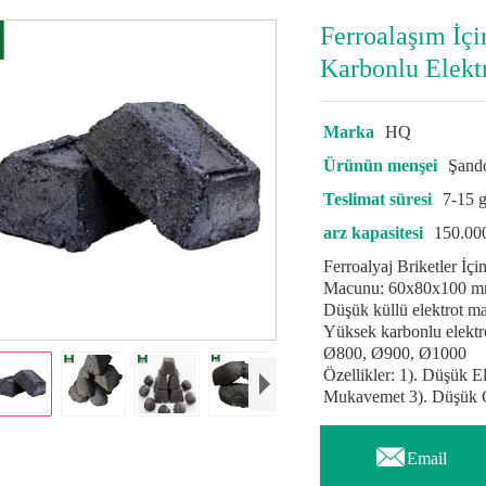
Ferroalaşım İç
Karbonlu Elekt
Marka
HQ
Ürünün menşei
Şand
Teslimat süresi
7-15 
arz kapasitesi
150.00
Ferroalyaj Briketler İ
Macunu: 60x80x100 
Düşük küllü elektrot 
Yüksek karbonlu elektr
Ø800, Ø900, Ø1000
Özellikler: 1). Düşük E
Mukavemet 3). Düşük G

Email