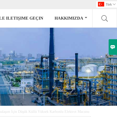
Türk

LE ILETIŞIME GEÇIN
HAKKIMIZDA

oalaşım İçin Düşük Küllü Yüksek Karbonlu Elektrot Macunu