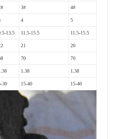
2#
3#
4#
3
4
5
9.5-13.5
11.5-15.5
11.5-15.5
22
21
20
68
70
70
1.38
1.38
1.38
5-30
15-40
15-40