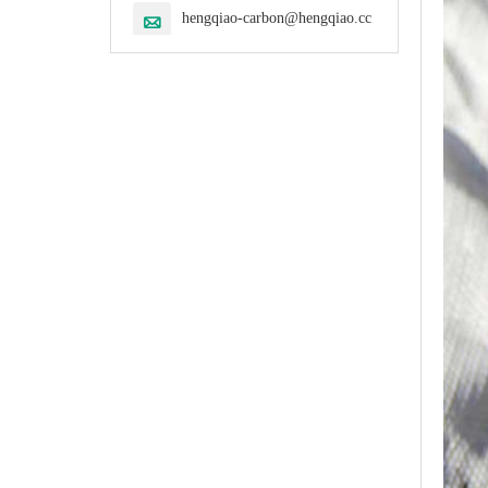
hengqiao-carbon@hengqiao.cc
