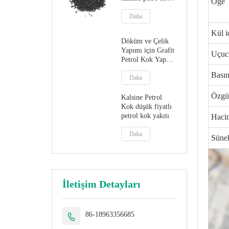
Öğe
cpc
Daha
Kül i
Döküm ve Çelik
Yapımı için Grafit
Uçuc
Petrol Kok Yapay
Grafit
Bası
Daha
Özgü
Kalsine Petrol
Kok düşük fiyatlı
petrol kok yakıtı
Haci
Daha
Süne
İletişim Detayları
86-18963356685
