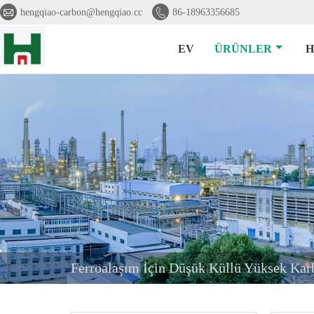


hengqiao-carbon@hengqiao.cc
86-18963356685
EV
ÜRÜNLER
H
Ferroalaşım İçin Düşük Küllü Yüksek Kar