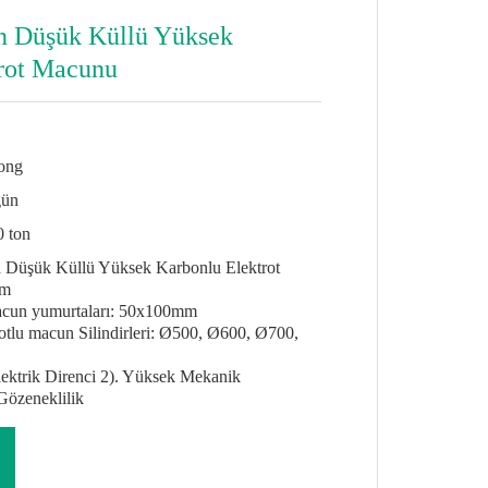
in Düşük Küllü Yüksek
rot Macunu
ong
gün
0 ton
çin Düşük Küllü Yüksek Karbonlu Elektrot
mm
macun yumurtaları: 50x100mm
otlu macun Silindirleri: Ø500, Ø600, Ø700,
lektrik Direnci 2). Yüksek Mekanik
özeneklilik