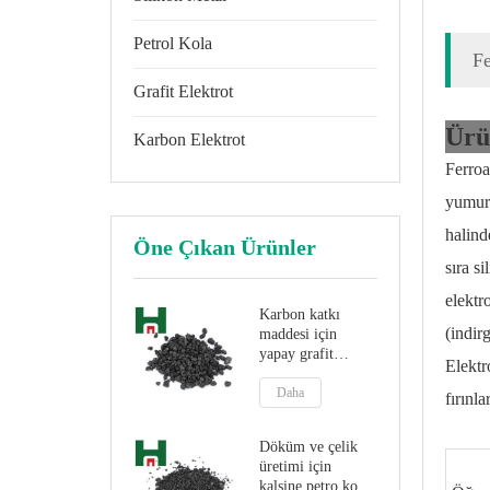
Petrol Kola
F
Grafit Elektrot
Ürü
Karbon Elektrot
Ferroa
yumurt
halind
Öne Çıkan Ürünler
sıra s
elektr
Karbon katkı
(indir
maddesi için
yapay grafit
Elektr
Kalsine Petrol
Kok
Daha
fırınl
Döküm ve çelik
üretimi için
kalsine petro kok