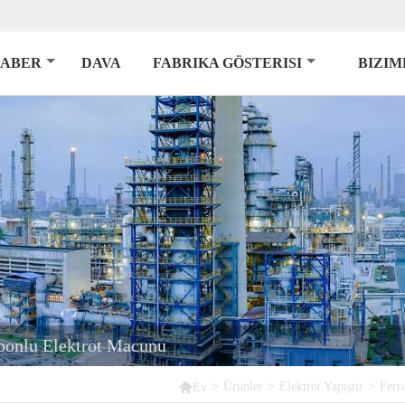
ABER
DAVA
FABRIKA GÖSTERISI
BIZIM
bonlu Elektrot Macunu

>
Ürünler
>
Elektrot Yapıştır
>
Ferr
Ev