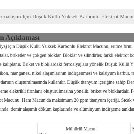
erroalaşım İçin Düşük Küllü Yüksek Karbonlu Elektrot Macu
n Açıklaması
lyaj için Düşük Küllü Yüksek Karbonlu Elektrot Macunu, eritme fırını süt
alar, briketler ve çokgen bloklar. Bloklar ve silindirler, farklı elektrot 
e kalıplanır. Briket ve bloklardaki ferroalyajlara yönelik Düşük Küllü
ilikon, manganez, nikel alaşımlarının indirgenmesi ve kalsiyum karbür, ter
otlarının oluşturulmasında kullanılır. Düşük titanyum içeriğine sahip De
geme elektrikli fırınları) oluşturulmasına yönelik, briket ve bloklarda
ot Macunu. Ham Macun'da maksimum 20 ppm titanyum içeriği. Sıcak ve 
arında, demir alaşımlı döküm kaplarında ve alüminyum indirgeme tankları
Mühürlü Macun