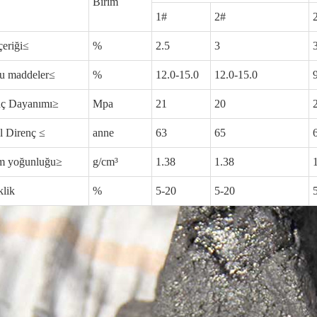
Birim
1#
2#
çeriği≤
%
2.5
3
u maddeler≤
%
12.0-15.0
12.0-15.0
nç Dayanımı≥
Mpa
21
20
l Direnç ≤
anne
63
65
m yoğunluğu≥
g/cm³
1.38
1.38
klik
%
5-20
5-20