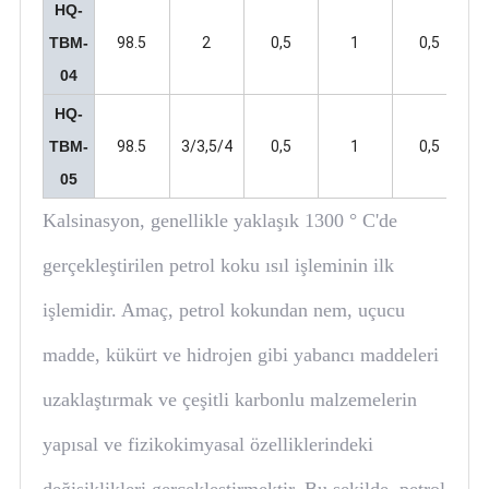
HQ-
TBM-
98.5
2
0,5
1
0,5
04
HQ-
TBM-
98.5
3/3,5/4
0,5
1
0,5
05
Kalsinasyon, genellikle yaklaşık 1300 ° C'de
gerçekleştirilen petrol koku ısıl işleminin ilk
işlemidir. Amaç, petrol kokundan nem, uçucu
madde, kükürt ve hidrojen gibi yabancı maddeleri
uzaklaştırmak ve çeşitli karbonlu malzemelerin
yapısal ve fizikokimyasal özelliklerindeki
değişiklikleri gerçekleştirmektir. Bu şekilde, petrol