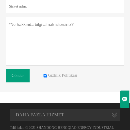
Gizlilik Politikası
Gönder

DAHA FAZLA HIZMET
Telif hakkı © 2021 SHANDONG HENGQIAO ENERGY INDUSTRIAL