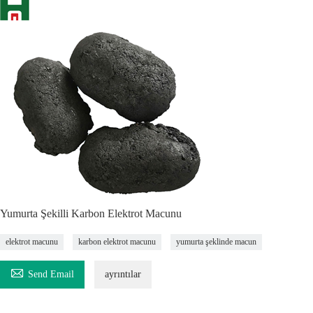
Yumurta Şekilli Karbon Elektrot Macunu
elektrot macunu
karbon elektrot macunu
yumurta şeklinde macun

Send Email
ayrıntılar