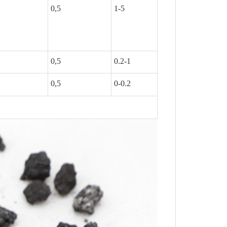
0,5
1-5
0,5
0.2-1
0,5
0-0.2