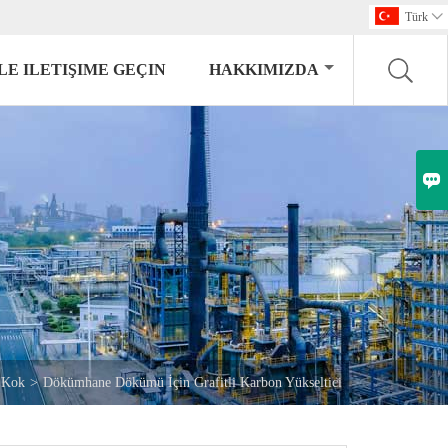
Türk

LE ILETIŞIME GEÇIN
HAKKIMIZDA

l Kok
>
Dökümhane Dökümü İçin Grafitli Karbon Yükseltici