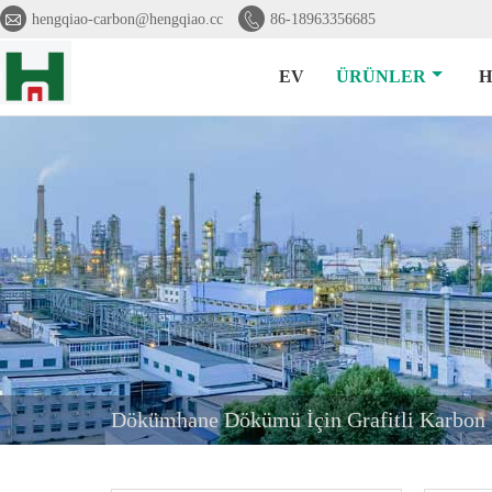


hengqiao-carbon@hengqiao.cc
86-18963356685
EV
ÜRÜNLER
H
Dökümhane Dökümü İçin Grafitli Karbon 