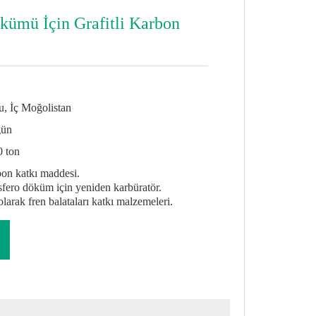
ümü İçin Grafitli Karbon
, İç Moğolistan
gün
0 ton
bon katkı maddesi.
sfero döküm için yeniden karbüratör.
arak fren balataları katkı malzemeleri.