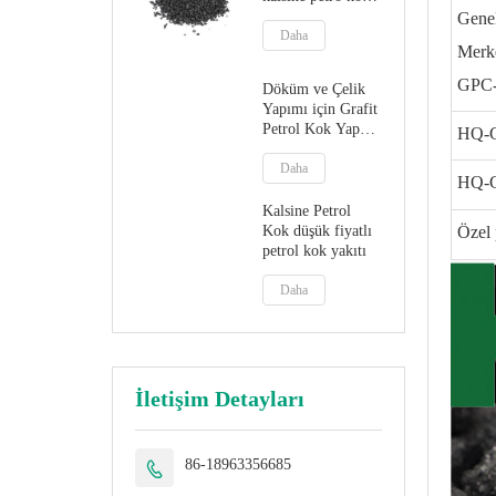
cpc
Gene
Daha
Merk
GPC
Döküm ve Çelik
Yapımı için Grafit
Petrol Kok Yapay
HQ-
Grafit
Daha
HQ-
Kalsine Petrol
Özel 
Kok düşük fiyatlı
petrol kok yakıtı
Daha
İletişim Detayları
86-18963356685
