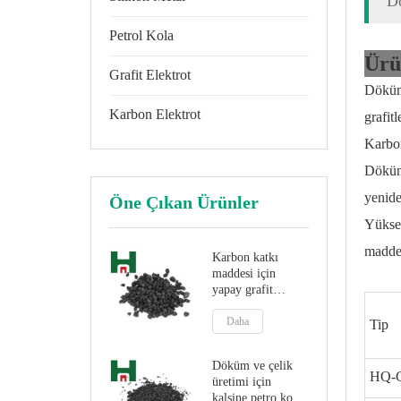
D
Petrol Kola
Ürü
Grafit Elektrot
Dökümh
Karbon Elektrot
grafit
Karbon
Dökümh
yenide
Öne Çıkan Ürünler
Yüksel
maddel
Karbon katkı
maddesi için
yapay grafit
Kalsine Petrol
Kok
Daha
Tip
Döküm ve çelik
HQ-
üretimi için
kalsine petro kok