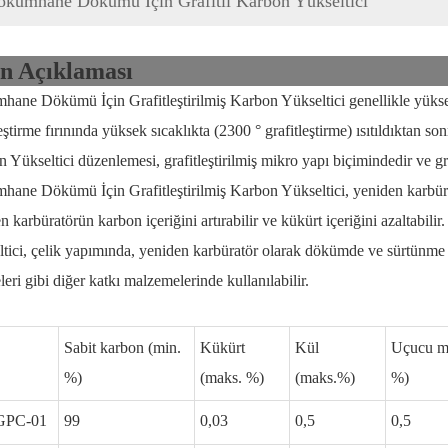
ökümhane Dökümü İçin Grafitli Karbon Yükseltici
n Açıklaması
ane Dökümü İçin Grafitleştirilmiş Karbon Yükseltici genellikle yüksek 
leştirme fırınında yüksek sıcaklıkta (2300 ° grafitleştirme) ısıtıldıktan
 Yükseltici düzenlemesi, grafitleştirilmiş mikro yapı biçimindedir ve graf
ane Dökümü İçin Grafitleştirilmiş Karbon Yükseltici, yeniden karbüratö
n karbüratörün karbon içeriğini artırabilir ve kükürt içeriğini azaltabi
tici, çelik yapımında, yeniden karbüratör olarak dökümde ve sürtünme m
eri gibi diğer katkı malzemelerinde kullanılabilir.
Sabit karbon (min.
Kükürt
Kül
Uçucu m
%)
(maks. %)
(maks.%)
%)
GPC-01
99
0,03
0,5
0,5