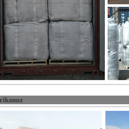
rikamız