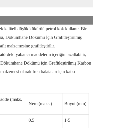
kaliteli düşük kükürtlü petrol kok kullanır. Bir
 sonra, Dökümhane Dökümü İçin Grafitleştirilmiş
it malzemesine grafitleştirilir.
rdeki yabancı maddelerin içeriğini azaltabilir,
lir. Dökümhane Dökümü için Grafitleştirilmiş Karbon
alzemesi olarak fren balataları için katkı
adde (maks.
Nem (maks.)
Boyut (mm)
0,5
1-5