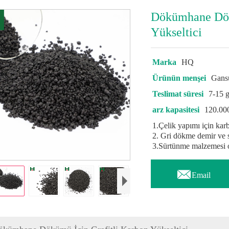
Dökümhane Dök
Yükseltici
Marka
HQ
Ürünün menşei
Gansu
Teslimat süresi
7-15 
arz kapasitesi
120.00
1.Çelik yapımı için kar
2. Gri dökme demir ve 
3.Sürtünme malzemesi ol

Email