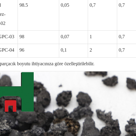
l
98.5
0,05
0,7
0,7
ez-
-02
GPC-03
98
0,07
1
0,7
GPC-04
96
0,1
2
0,7
parçacık boyutu ihtiyacınıza göre özelleştirilebilir.