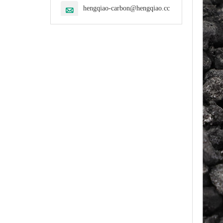
hengqiao-carbon@hengqiao.cc
