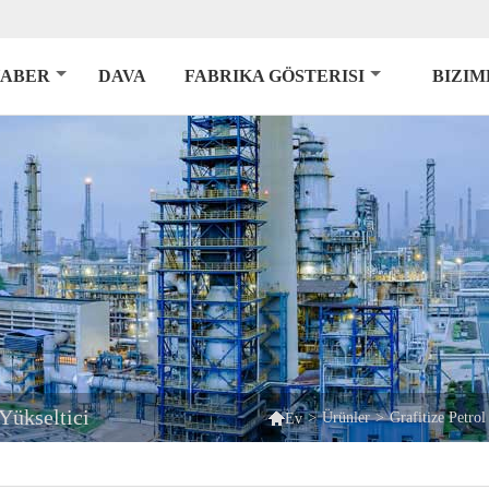
ABER
DAVA
FABRIKA GÖSTERISI
BIZIM
Yükseltici

>
Ürünler
>
Grafitize Petro
Ev