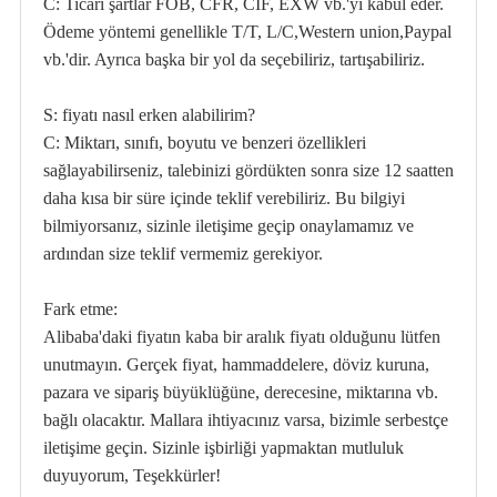
C: Ticari şartlar FOB, CFR, CIF, EXW vb.'yi kabul eder.
Ödeme yöntemi genellikle T/T, L/C,Western union,Paypal
vb.'dir. Ayrıca başka bir yol da seçebiliriz, tartışabiliriz.
S: fiyatı nasıl erken alabilirim?
C: Miktarı, sınıfı, boyutu ve benzeri özellikleri
sağlayabilirseniz, talebinizi gördükten sonra size 12 saatten
daha kısa bir süre içinde teklif verebiliriz. Bu bilgiyi
bilmiyorsanız, sizinle iletişime geçip onaylamamız ve
ardından size teklif vermemiz gerekiyor.
Fark etme:
Alibaba'daki fiyatın kaba bir aralık fiyatı olduğunu lütfen
unutmayın. Gerçek fiyat, hammaddelere, döviz kuruna,
pazara ve sipariş büyüklüğüne, derecesine, miktarına vb.
bağlı olacaktır. Mallara ihtiyacınız varsa, bizimle serbestçe
iletişime geçin. Sizinle işbirliği yapmaktan mutluluk
duyuyorum, Teşekkürler!