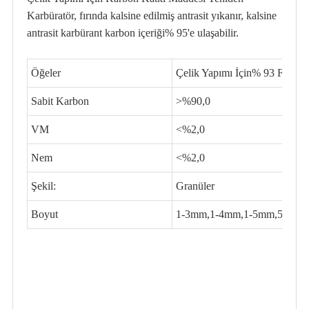
Karbüratör, fırında kalsine edilmiş antrasit yıkanır, kalsine
antrasit karbürant karbon içeriği% 95'e ulaşabilir.
Öğeler
Çelik Yapımı İçin% 93 FC C
Sabit Karbon
>%90,0
VM
<%2,0
Nem
<%2,0
Şekil:
Granüler
Boyut
1-3mm,1-4mm,1-5mm,5-20m