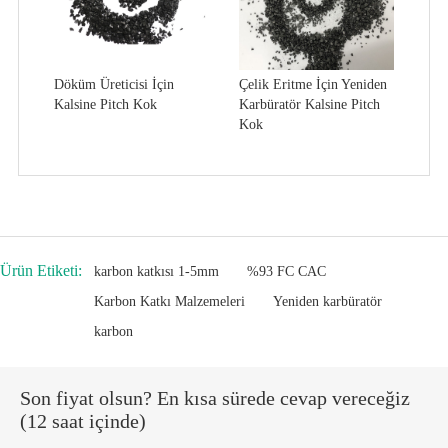
Döküm Üreticisi İçin
Çelik Eritme İçin Yeniden
Kalsine Pitch Kok
Karbüratör Kalsine Pitch
Kok
Ürün Etiketi:
karbon katkısı 1-5mm
%93 FC CAC
Karbon Katkı Malzemeleri
Yeniden karbüratör
karbon
Son fiyat olsun? En kısa sürede cevap vereceğiz
(12 saat içinde)