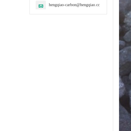
hengqiao-carbon@hengqiao.cc
