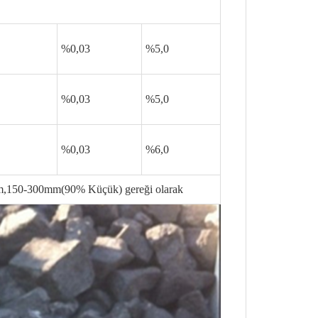
%0,03
%5,0
%0,03
%5,0
%0,03
%6,0
150-300mm(90% Küçük) gereği olarak