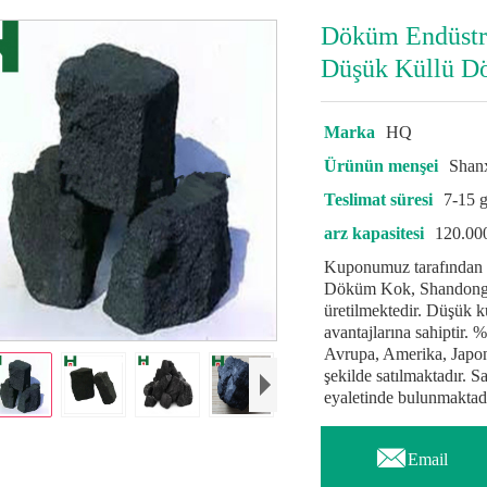
Döküm Endüstr
Düşük Küllü 
Marka
HQ
Ürünün menşei
Shan
Teslimat süresi
7-15 
arz kapasitesi
120.00
Kuponumuz tarafından
Döküm Kok, Shandong e
üretilmektedir. Düşük 
avantajlarına sahipti
Avrupa, Amerika, Japon
şekilde satılmaktadır.
eyaletinde bulunmaktadır

Email