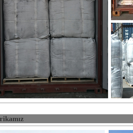
rikamız