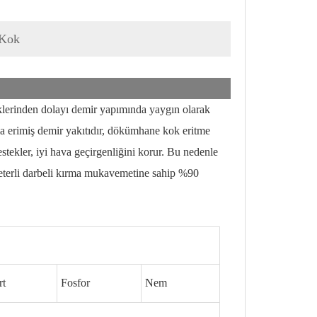
 Kok
erinden dolayı demir yapımında yaygın olarak
erimiş demir yakıtıdır, dökümhane kok eritme
 destekler, iyi hava geçirgenliğini korur. Bu nedenle
yeterli darbeli kırma mukavemetine sahip %90
rt
Fosfor
Nem