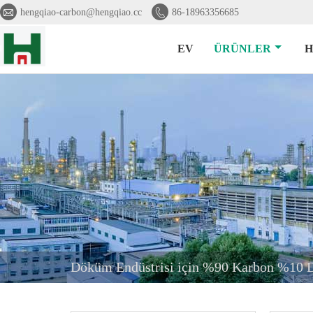


hengqiao-carbon@hengqiao.cc
86-18963356685
EV
ÜRÜNLER
H
Döküm Endüstrisi için %90 Karbon %10