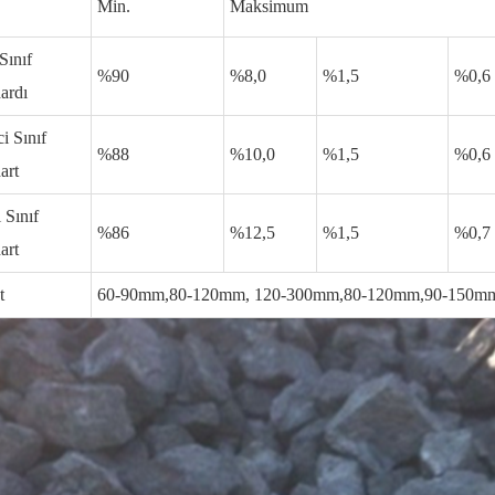
Min.
Maksimum
Sınıf
%90
%8,0
%1,5
%0,6
ardı
ci Sınıf
%88
%10,0
%1,5
%0,6
art
i Sınıf
%86
%12,5
%1,5
%0,7
art
t
60-90mm,80-120mm, 120-300mm,80-120mm,90-150mm,