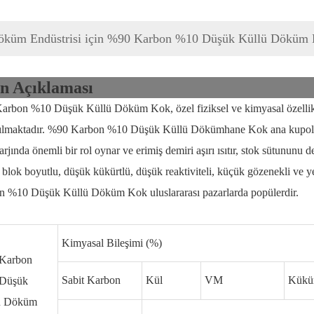
öküm Endüstrisi için %90 Karbon %10 Düşük Küllü Döküm
n Açıklaması
arbon %10 Düşük Küllü Döküm Kok, özel fiziksel ve kimyasal özellikl
nılmaktadır. %90 Karbon %10 Düşük Küllü Dökümhane Kok ana kupola 
 şarjında ​​önemli bir rol oynar ve erimiş demiri aşırı ısıtır, stok sütununu
blok boyutlu, düşük kükürtlü, düşük reaktiviteli, küçük gözenekli ve 
n %10 Düşük Küllü Döküm Kok uluslararası pazarlarda popülerdir.
Kimyasal Bileşimi (%)
Karbon
Sabit Karbon
Kül
VM
Kükü
Düşük
ü Döküm