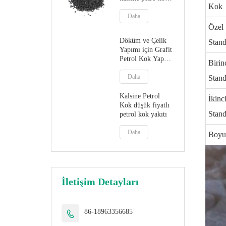
Kok
cpc
Daha
Özel 
Döküm ve Çelik
Stand
Yapımı için Grafit
Petrol Kok Yapay
Birin
Grafit
Daha
Stand
Kalsine Petrol
İkinc
Kok düşük fiyatlı
Stand
petrol kok yakıtı
Daha
Boyu
İletişim Detayları
86-18963356685
