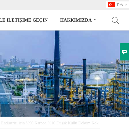
Türk

LE ILETIŞIME GEÇIN
HAKKIMIZDA

Endüstrisi için %90 Karbon %10 Düşük Küllü Döküm Kok