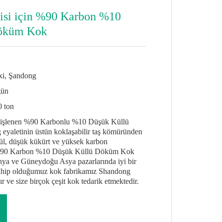
isi için %90 Karbon %10
Döküm Kok
xi, Şandong
gün
0 ton
 işlenen %90 Karbonlu %10 Düşük Küllü
yaletinin üstün koklaşabilir taş kömüründen
kül, düşük kükürt ve yüksek karbon
r. %90 Karbon %10 Düşük Küllü Döküm Kok
ya ve Güneydoğu Asya pazarlarında iyi bir
 Sahip olduğumuz kok fabrikamız Shandong
 ve size birçok çeşit kok tedarik etmektedir.