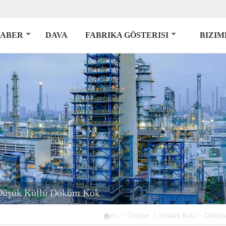
ABER
DAVA
FABRIKA GÖSTERISI
BIZIM
 Düşük Küllü Döküm Kok

>
Ürünler
>
Döküm Kola
>
Döküm 
Ev