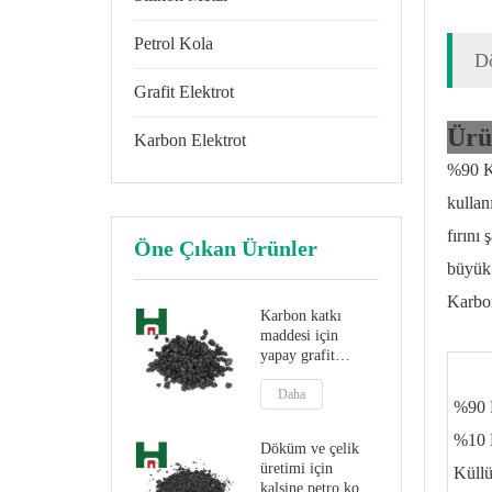
Petrol Kola
D
Grafit Elektrot
Ürü
Karbon Elektrot
%90 K
kulla
fırını
Öne Çıkan Ürünler
büyük 
Karbo
Karbon katkı
maddesi için
yapay grafit
Kalsine Petrol
Kok
Daha
%90 
%10 
Döküm ve çelik
üretimi için
Küll
kalsine petro kok